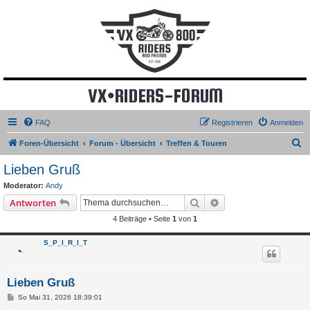
VX•RIDERS-FORUM
FAQ
Registrieren
Anmelden
S
Foren-Übersicht
Forum - Übersicht
Treffen & Touren
u
Lieben Gruß
c
Moderator:
Andy
h
Suche
Erweiterte Suche
Antworten
e
4 Beiträge • Seite
1
von
1
S_P_I_R_I_T
Lieben Gruß
B
So Mai 31, 2026 18:39:01
e