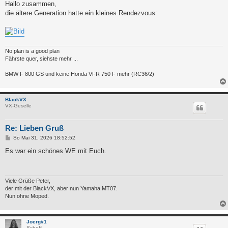
i
Hallo zusammen,
t
die ältere Generation hatte ein kleines Rendezvous:
r
a
g
No plan is a good plan
Fährste quer, siehste mehr ...
BMW F 800 GS und keine Honda VFR 750 F mehr (RC36/2)
BlackVX
VX-Geselle
Re: Lieben Gruß
B
So Mai 31, 2026 18:52:52
e
i
Es war ein schönes WE mit Euch.
t
r
a
g
Viele Grüße Peter,
der mit der BlackVX, aber nun Yamaha MT07.
Nun ohne Moped.
Joerg#1
Scheff