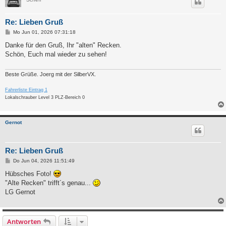
Re: Lieben Gruß
B
Mo Jun 01, 2026 07:31:18
e
i
Danke für den Gruß, Ihr "alten" Recken.
t
Schön, Euch mal wieder zu sehen!
r
a
g
Beste Grüße. Joerg mit der SilberVX.
Fahrerliste Eintrag 1
Lokalschrauber Level 3 PLZ-Bereich 0
Gernot
Re: Lieben Gruß
B
Do Jun 04, 2026 11:51:49
e
i
Hübsches Foto!
t
"Alte Recken" trifft´s genau...
r
a
LG Gernot
g
Antworten