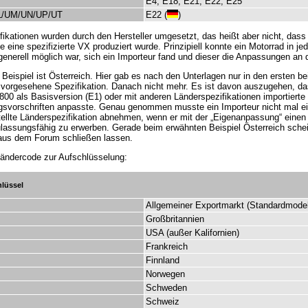
E4, E18, E21, E22, E25
L/UM/UN/UP/UT
E22 (
)
fikationen wurden durch den Hersteller umgesetzt, das heißt aber nicht, dass 
die eine spezifizierte VX produziert wurde. Prinzipiell konnte ein Motorrad in j
 generell möglich war, sich ein Importeur fand und dieser die Anpassungen an
 Beispiel ist Österreich. Hier gab es nach den Unterlagen nur in den ersten be
 vorgesehene Spezifikation. Danach nicht mehr. Es ist davon auszugehen, 
00 als Basisversion (E1) oder mit anderen Länderspezifikationen importierte 
svorschriften anpasste. Genau genommen musste ein Importeur nicht mal ein
tellte Länderspezifikation abnehmen, wenn er mit der „Eigenanpassung“ eine
lassungsfähig zu erwerben. Gerade beim erwähnten Beispiel Österreich schein
 aus dem Forum schließen lassen.
Ländercode zur Aufschlüsselung:
lüssel
Allgemeiner Exportmarkt (Standardmodel
Großbritannien
USA (außer Kalifornien)
Frankreich
Finnland
Norwegen
Schweden
Schweiz