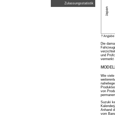
Zulassungsstatistik
Die damal
Fahrzeugi
verzichte
und Prüfc
vermerkt 
MODEL
Wie viele
weiterent
naheliege
Produkte
von Produ
permanent
Suzuki ke
Kalenderj
Anhand de
vom Band 