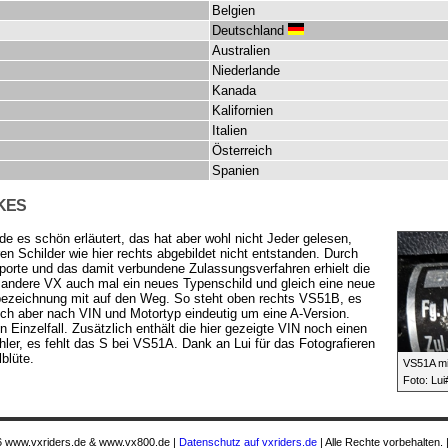
Belgien
Deutschland
Australien
Niederlande
Kanada
Kalifornien
Italien
Österreich
Spanien
KES
e es schön erläutert, das hat aber wohl nicht Jeder gelesen,
en Schilder wie hier rechts abgebildet nicht entstanden. Durch
porte und das damit verbundene Zulassungsverfahren erhielt die
 andere VX auch mal ein neues Typenschild und gleich eine neue
bezeichnung mit auf den Weg. So steht oben rechts VS51B, es
ich aber nach VIN und Motortyp eindeutig um eine A-Version.
in Einzelfall. Zusätzlich enthält die hier gezeigte VIN noch einen
hler, es fehlt das S bei VS51A. Dank an Lui für das Fotografieren
lblüte.
VS51A mi
Foto: Lu
 www.vxriders.de & www.vx800.de |
Datenschutz auf vxriders.de
| Alle Rechte vorbehalten. 