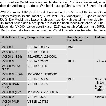
n T. Wird ein Modell wie oben beschrieben in der Produktion verändert, erh
ndem die Änderung stattfand. Wie bereits ausgeführt, waren bei Suzuki jährli
VX800 kam bis 1994 jährlich und dann nochmal zur Saison 1996 in den Genus
erdings marginal (siehe Tabelle). Zum Jahr 1995 (Modelljahr „S“) gab es kein
00 S. Die Modelljahre lassen sich auch aus der Fahrgestellnummer ableiten. F
llnummer neben den Modelljahren zusätzlich nach Modellversionen "A" und 
Modell der VX800 (Länderspezifikation E22) gab es ab Werk auch mit 50PS,
n Buchstaben, die Rahmennummer der VS 51 B wurde aber trotzdem fortlaufe
Modellbezeichnung
Fahrgestellnummer
Kalenderjahr der
Änderun
Herstellung
r
VX800 L
VS51A 100001-
1990
VX800 L/UL
VS51B 100001-
VX800 L (E24)
JS1VS51A L2100001-
VX800 M
VS51A 102432-
1991
andere 
VX800 M/UM
VS51B 101718-
(E22)
VX800 M (E24)
JS1VS51A M2100001-
VX800 N
VS51A 105085-
1992
Neuer B
mit Unt
VX800 N/UN
VS51B 103189-
Auspuff
(E22)
Farben
VX800 N (E24)
JS1VS51A N2100001-
VX800 P
VS51A 106901-
1993
andere 
VX800 P/UP
VS51B 104782-
(E22)