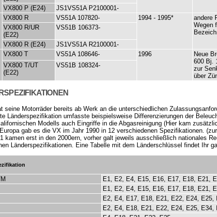
VX800 P (E24)
JS1VS51A P2100001-
VX800 R
VS51A 107820-
1994 - 1995*
andere 
Wegen f
VX800 R/UR
VS51B 106373-
Bezeich
(E22)
VX800 R (E24)
JS1VS51A R2100001-
VX800 T
VS51A 108646-
1996
Neue Br
600 Bj. 
VX800 T/UT
VS51B 108324-
zur Sen
(E22)
über Zü
RSPEZIFIKATIONEN
t seine Motorräder bereits ab Werk an die unterschiedlichen Zulassungsanfo
e Länderspezifikation umfasste beispielsweise Differenzierungen der Beleuch
kalifornischen Modells auch Eingriffe in die Abgasreinigung (Hier kam zusätz
r Europa gab es die VX im Jahr 1990 in 12 verschiedenen Spezifikationen. (zu
1 kamen erst in den 2000ern, vorher galt jeweils ausschließlich nationales Re
en Länderspezifikationen. Eine Tabelle mit dem Länderschlüssel findet Ihr ga
zifikation
/M
E1, E2, E4, E15, E16, E17, E18, E21, 
E1, E2, E4, E15, E16, E17, E18, E21, 
E2, E4, E17, E18, E21, E22, E24, E25,
E2, E4, E18, E21, E22, E24, E25, E34,