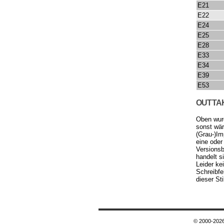
E21
E22
E24
E25
E28
E33
E34
E39
E53
OUTTA
Oben wurd
sonst wär
(Grau-)Im
eine oder
Versions
handelt s
Leider ke
Schreibfe
dieser Sti
© 2000-2026