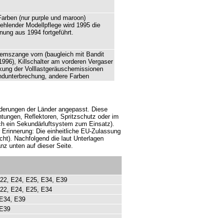
Farben (nur purple und maroon)
ehlender Modellpflege wird 1995 die
nung aus 1994 fortgeführt.
emszange vorn (baugleich mit Bandit
1996), Killschalter am vorderen Vergaser
kung der Volllastgeräuschemissionen
ndunterbrechung, andere Farben
rderungen der Länder angepasst. Diese
tungen, Reflektoren, Spritzschutz oder im
lich ein Sekundärluftsystem zum Einsatz).
r Erinnerung: Die einheitliche EU-Zulassung
cht). Nachfolgend die laut Unterlagen
nz unten auf dieser Seite.
E22, E24, E25, E34, E39
E22, E24, E25, E34
 E34, E39
 E39