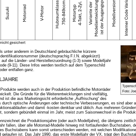
s unter anderem in Deutschland gebräuchliche kürzere
dentifikationsnummer (deutschsprachig F.I.N. abgekürzt)
t auf die Länder- und Herstellerzuordnung (1-3) sowie Modelljahr
ode (9-11). Diese Infos werden textlich auf dem Typenschild
oder entfallen ganz.
LJAHRE
Typensch
 Produkte werden auch in der Produktion befindliche Motorräder
Foto: Jo
wickelt. Die Gründe für die Weiterentwicklungen sind vielfältig,
nd ist die aus Marketingsicht erforderliche „Auffrischung“ des
s durch optische Änderungen oder technische Verbesserungen, es sind aber
ktionsabläufen und damit -kosten denkbar und üblich. Aus mehreren Gründen
, sondern gebündelt einmal im Jahr, meist zum Saisonwechsel in die Produ
nnzeichnet die Produktionsjahre (oder auch Modelljahre), die übrigens zeitlic
ahr fallen, über alle Motorrad-Modelle hinweg mit fortlaufenden Buchstaben,
s Buchstabens kann somit unterschieden werden, mit welchen Modifikatione
gelaufen ist. Das Jahr 1990, das erste Modelljahr der VX, trägt den Buchsta