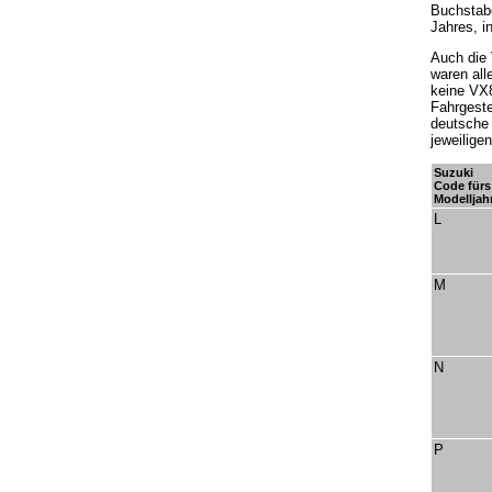
Buchstabe
Jahres, i
Auch die 
waren all
keine VX8
Fahrgeste
deutsche 
jeweilige
Suzuki
Code fürs
Modelljah
L
M
N
P