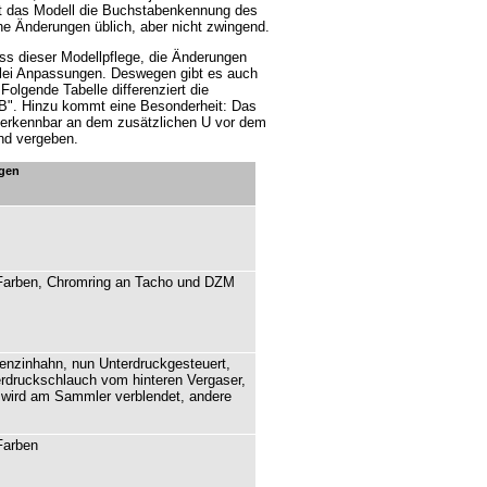
ält das Modell die Buchstabenkennung des
che Änderungen üblich, aber nicht zwingend.
s dieser Modellpflege, die Änderungen
erlei Anpassungen. Deswegen gibt es auch
olgende Tabelle differenziert die
"B". Hinzu kommt eine Besonderheit: Das
 erkennbar an dem zusätzlichen U vor dem
nd vergeben.
gen
Farben, Chromring an Tacho und DZM
enzinhahn, nun Unterdruckgesteuert,
erdruckschlauch vom hinteren Vergaser,
 wird am Sammler verblendet, andere
Farben