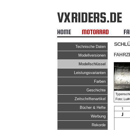
HOME
MOTORRAD
FA
SCHLÜ
Technische Daten
FAHRZ
Modellversionen
Modellschlüssel
Leistungsvarianten
Farben
Geschichte
Typenschi
Zeitschriftenartikel
Foto: Lui
Bücher & Hefte
Werbung
Rekorde