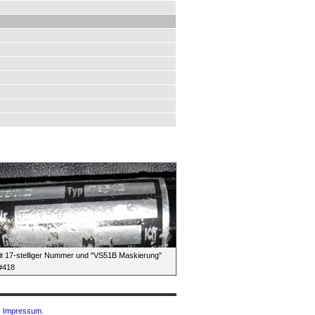
t 17-stelliger Nummer und "VS51B Maskierung"
i#418
|
Impressum
.