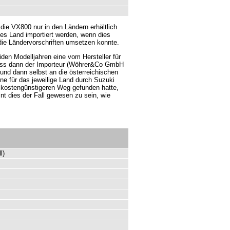
die VX800 nur in den Ländern erhältlich
edes Land importiert werden, wenn dies
 die Ländervorschriften umsetzen konnte.
iden Modelljahren eine vom Hersteller für
dass dann der Importeur (Wöhrer&Co GmbH
und dann selbst an die österreichischen
e für das jeweilige Land durch Suzuki
n kostengünstigeren Weg gefunden hatte,
t dies der Fall gewesen zu sein, wie
l)