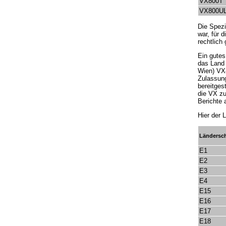
VX800T
VX800U
Die Spezi
war, für 
rechtlich
Ein gutes
das Land
Wien) VX8
Zulassung
bereitges
die VX zu
Berichte
Hier der 
Ländersch
E1
E2
E3
E4
E15
E16
E17
E18