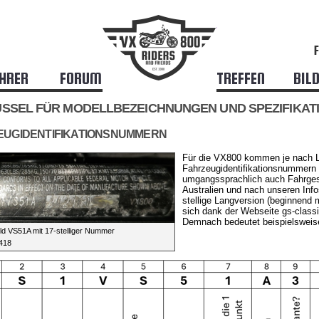
HRER
FORUM
TREFFEN
BIL
SSEL FÜR MODELLBEZEICHNUNGEN UND SPEZIFIKAT
EUGIDENTIFIKATIONSNUMMERN
Für die VX800 kommen je nach L
Fahrzeugidentifikationsnummern (
umgangssprachlich auch Fahrges
Australien und nach unseren Inf
stellige Langversion (beginnend m
sich dank der Webseite gs-classi
Demnach bedeutet beispielswei
ld VS51A mit 17-stelliger Nummer
#418