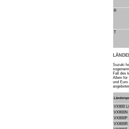
R
T
LÄNDE
Suzuki ha
sogenannt
Fall des 
Allein fü
und Euro 
angeboten
Länderspe
VX800 L
VX800N
VX800P
VX800R