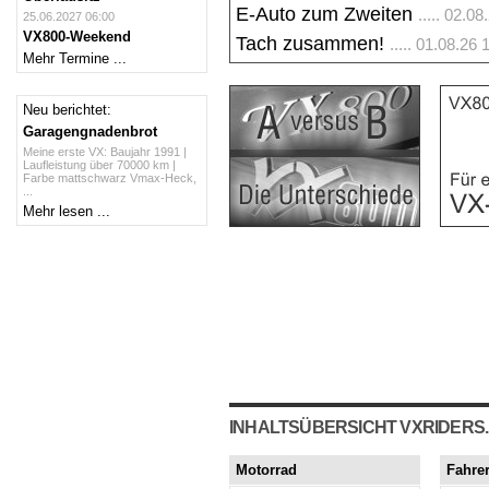
E-Auto zum Zweiten
..... 02.0
25.06.2027 06:00
VX800-Weekend
Tach zusammen!
..... 01.08.2
Mehr Termine ...
Neu berichtet:
Garagengnadenbrot
Meine erste VX: Baujahr 1991 |
Laufleistung über 70000 km |
Farbe mattschwarz Vmax-Heck,
...
Mehr lesen ...
INHALTSÜBERSICHT VXRIDERS
Motorrad
Fahre