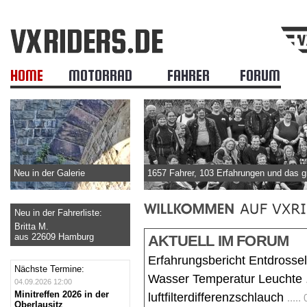
HOME
MOTORRAD
FAHRER
FORUM
Neu in der Galerie
1657 Fahrer, 103 Erfahrungen und das 
Neu in der Fahrerliste:
Britta M.
aus 22609 Hamburg
AKTUELL IM FORUM
Erfahrungsbericht Entdrosse
Nächste Termine:
Wasser Temperatur Leuchte
04.09.2026 12:00
Minitreffen 2026 in der
luftfilterdifferenzschlauch
....
Oberlausitz