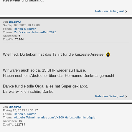
Reserviert und bestätigt
Rufe den Beitrag auf
von
BlackVX
So Sep 07, 2025 18:12:08
Forum:
Treffen & Touren
Thema:
Zurück vom Herbsttreffen 2025
Antworten:
6
Zugriffe:
70244
Wielfried, Du bekommst das Tshirt für die kürzeste Anreise.
Wir waren auch so ca. 15 UHR wieder zu Hause.
Haben noch ein Abstecher über das Hermanns Denkmal gemacht.
Danke für die tolle Orga, alles hat Super geklappt.
Es war wirklich schön, Danke.
Rufe den Beitrag auf
von
BlackVX
Fr Aug 15, 2025 11:36:17
Forum:
Treffen & Touren
Thema:
Aktuelle Teilnehmerinfos zum VX800 Herbsttreffen in Lügde
Antworten:
15
Zugriffe:
112784