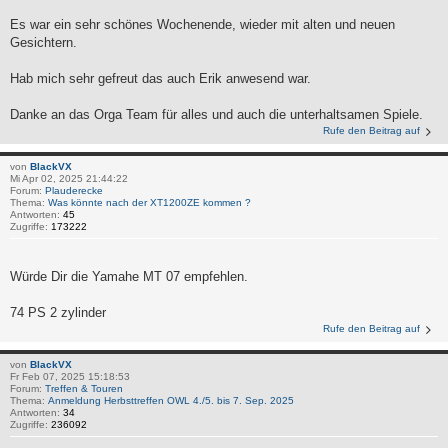
Es war ein sehr schönes Wochenende, wieder mit alten und neuen
Gesichtern.
Hab mich sehr gefreut das auch Erik anwesend war.
Danke an das Orga Team für alles und auch die unterhaltsamen Spiele.
Rufe den Beitrag auf
von
BlackVX
Mi Apr 02, 2025 21:44:22
Forum:
Plauderecke
Thema:
Was könnte nach der XT1200ZE kommen ?
Antworten:
45
Zugriffe:
173222
Würde Dir die Yamahe MT 07 empfehlen.
74 PS 2 zylinder
Rufe den Beitrag auf
von
BlackVX
Fr Feb 07, 2025 15:18:53
Forum:
Treffen & Touren
Thema:
Anmeldung Herbsttreffen OWL 4./5. bis 7. Sep. 2025
Antworten:
34
Zugriffe:
236092