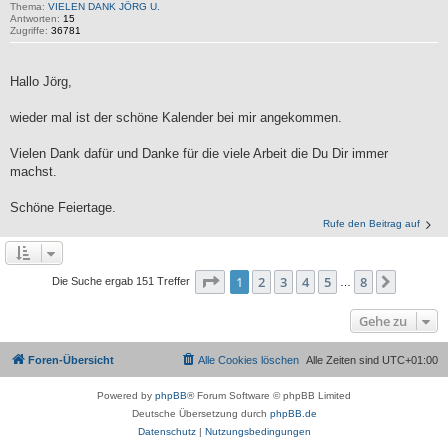
Thema:
VIELEN DANK JÖRG U.
Antworten:
15
Zugriffe:
36781
Hallo Jörg,
wieder mal ist der schöne Kalender bei mir angekommen.
Vielen Dank dafür und Danke für die viele Arbeit die Du Dir immer
machst.
Schöne Feiertage.
Rufe den Beitrag auf
Seite
1
von
8
1
2
3
4
5
8
Nächst
Die Suche ergab 151 Treffer
…
Gehe zu
Foren-Übersicht
Alle Cookies löschen
Alle Zeiten sind
UTC+01:00
Powered by
phpBB
® Forum Software © phpBB Limited
Deutsche Übersetzung durch
phpBB.de
Datenschutz
|
Nutzungsbedingungen