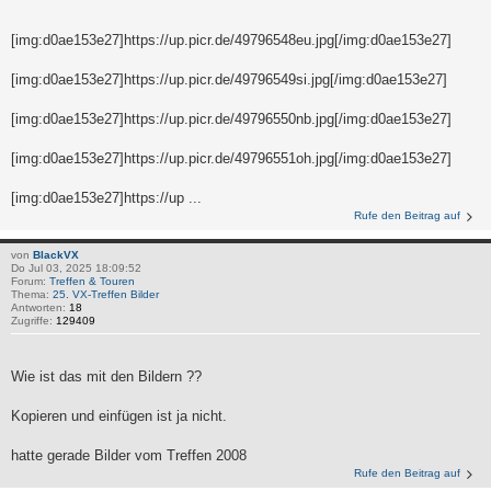
[img:d0ae153e27]https://up.picr.de/49796548eu.jpg[/img:d0ae153e27]
[img:d0ae153e27]https://up.picr.de/49796549si.jpg[/img:d0ae153e27]
[img:d0ae153e27]https://up.picr.de/49796550nb.jpg[/img:d0ae153e27]
[img:d0ae153e27]https://up.picr.de/49796551oh.jpg[/img:d0ae153e27]
[img:d0ae153e27]https://up ...
Rufe den Beitrag auf
von
BlackVX
Do Jul 03, 2025 18:09:52
Forum:
Treffen & Touren
Thema:
25. VX-Treffen Bilder
Antworten:
18
Zugriffe:
129409
Wie ist das mit den Bildern ??
Kopieren und einfügen ist ja nicht.
hatte gerade Bilder vom Treffen 2008
Rufe den Beitrag auf