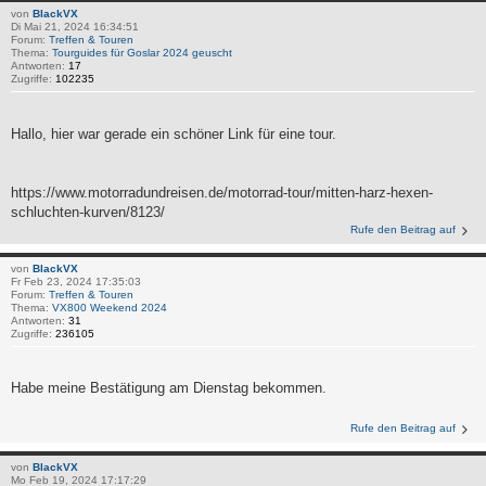
von
BlackVX
Di Mai 21, 2024 16:34:51
Forum:
Treffen & Touren
Thema:
Tourguides für Goslar 2024 geuscht
Antworten:
17
Zugriffe:
102235
Hallo, hier war gerade ein schöner Link für eine tour.
https://www.motorradundreisen.de/motorrad-tour/mitten-harz-hexen-
schluchten-kurven/8123/
Rufe den Beitrag auf
von
BlackVX
Fr Feb 23, 2024 17:35:03
Forum:
Treffen & Touren
Thema:
VX800 Weekend 2024
Antworten:
31
Zugriffe:
236105
Habe meine Bestätigung am Dienstag bekommen.
Rufe den Beitrag auf
von
BlackVX
Mo Feb 19, 2024 17:17:29