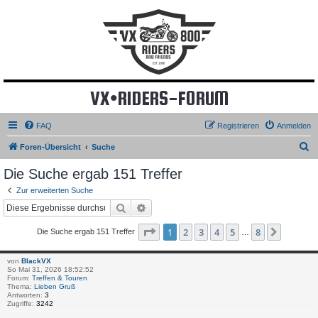
VX•RIDERS-FORUM
FAQ
Registrieren
Anmelden
S
Foren-Übersicht
Suche
u
Die Suche ergab 151 Treffer
c
Zur erweiterten Suche
h
Suche
Erweiterte Suche
e
Seite
1
von
8
1
2
3
4
5
8
Nächst
Die Suche ergab 151 Treffer
…
von
BlackVX
So Mai 31, 2026 18:52:52
Forum:
Treffen & Touren
Thema:
Lieben Gruß
Antworten:
3
Zugriffe:
3242