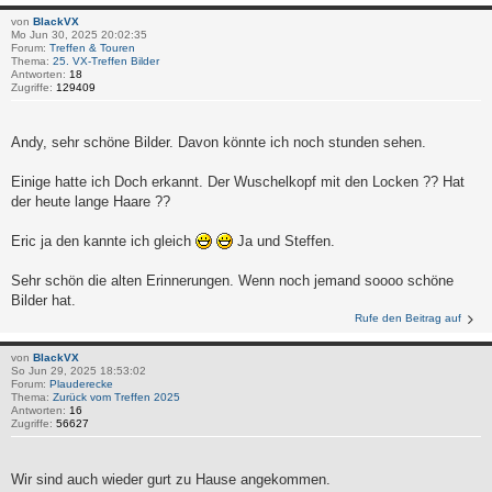
von
BlackVX
Mo Jun 30, 2025 20:02:35
Forum:
Treffen & Touren
Thema:
25. VX-Treffen Bilder
Antworten:
18
Zugriffe:
129409
Andy, sehr schöne Bilder. Davon könnte ich noch stunden sehen.
Einige hatte ich Doch erkannt. Der Wuschelkopf mit den Locken ?? Hat
der heute lange Haare ??
Eric ja den kannte ich gleich
Ja und Steffen.
Sehr schön die alten Erinnerungen. Wenn noch jemand soooo schöne
Bilder hat.
Rufe den Beitrag auf
von
BlackVX
So Jun 29, 2025 18:53:02
Forum:
Plauderecke
Thema:
Zurück vom Treffen 2025
Antworten:
16
Zugriffe:
56627
Wir sind auch wieder gurt zu Hause angekommen.