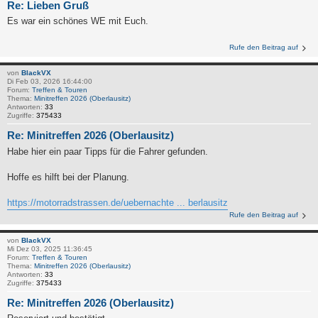
Re: Lieben Gruß
Es war ein schönes WE mit Euch.
Rufe den Beitrag auf
von
BlackVX
Di Feb 03, 2026 16:44:00
Forum:
Treffen & Touren
Thema:
Minitreffen 2026 (Oberlausitz)
Antworten:
33
Zugriffe:
375433
Re: Minitreffen 2026 (Oberlausitz)
Habe hier ein paar Tipps für die Fahrer gefunden.
Hoffe es hilft bei der Planung.
https://motorradstrassen.de/uebernachte ... berlausitz
Rufe den Beitrag auf
von
BlackVX
Mi Dez 03, 2025 11:36:45
Forum:
Treffen & Touren
Thema:
Minitreffen 2026 (Oberlausitz)
Antworten:
33
Zugriffe:
375433
Re: Minitreffen 2026 (Oberlausitz)