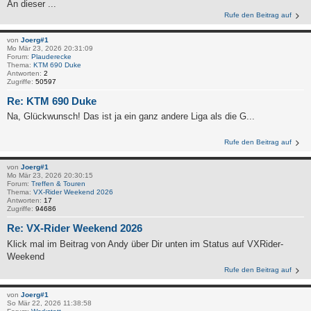
An dieser ...
Rufe den Beitrag auf
von
Joerg#1
Mo Mär 23, 2026 20:31:09
Forum:
Plauderecke
Thema:
KTM 690 Duke
Antworten:
2
Zugriffe:
50597
Re: KTM 690 Duke
Na, Glückwunsch! Das ist ja ein ganz andere Liga als die G...
Rufe den Beitrag auf
von
Joerg#1
Mo Mär 23, 2026 20:30:15
Forum:
Treffen & Touren
Thema:
VX-Rider Weekend 2026
Antworten:
17
Zugriffe:
94686
Re: VX-Rider Weekend 2026
Klick mal im Beitrag von Andy über Dir unten im Status auf VXRider-
Weekend
Rufe den Beitrag auf
von
Joerg#1
So Mär 22, 2026 11:38:58