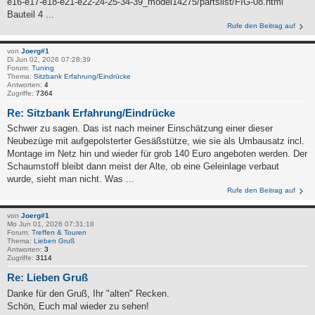
e16-e17-e18-e21-e22-24-25-34-39_model14275/partslist/FIG-08.html
Bauteil 4 ...
Rufe den Beitrag auf
von
Joerg#1
Di Jun 02, 2026 07:28:39
Forum:
Tuning
Thema:
Sitzbank Erfahrung/Eindrücke
Antworten:
4
Zugriffe:
7364
Re: Sitzbank Erfahrung/Eindrücke
Schwer zu sagen. Das ist nach meiner Einschätzung einer dieser
Neubezüge mit aufgepolsterter Gesäßstütze, wie sie als Umbausatz incl.
Montage im Netz hin und wieder für grob 140 Euro angeboten werden. Der
Schaumstoff bleibt dann meist der Alte, ob eine Geleinlage verbaut
wurde, sieht man nicht. Was ...
Rufe den Beitrag auf
von
Joerg#1
Mo Jun 01, 2026 07:31:18
Forum:
Treffen & Touren
Thema:
Lieben Gruß
Antworten:
3
Zugriffe:
3114
Re: Lieben Gruß
Danke für den Gruß, Ihr "alten" Recken.
Schön, Euch mal wieder zu sehen!