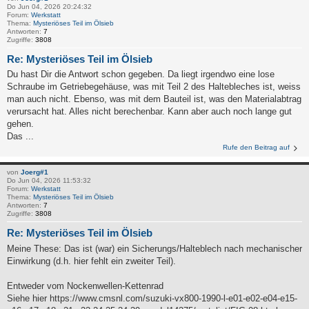
Do Jun 04, 2026 20:24:32
Forum:
Werkstatt
Thema:
Mysteriöses Teil im Ölsieb
Antworten:
7
Zugriffe:
3808
Re: Mysteriöses Teil im Ölsieb
Du hast Dir die Antwort schon gegeben. Da liegt irgendwo eine lose
Schraube im Getriebegehäuse, was mit Teil 2 des Haltebleches ist, weiss
man auch nicht. Ebenso, was mit dem Bauteil ist, was den Materialabtrag
verursacht hat. Alles nicht berechenbar. Kann aber auch noch lange gut
gehen.
Das ...
Rufe den Beitrag auf
von
Joerg#1
Do Jun 04, 2026 11:53:32
Forum:
Werkstatt
Thema:
Mysteriöses Teil im Ölsieb
Antworten:
7
Zugriffe:
3808
Re: Mysteriöses Teil im Ölsieb
Meine These: Das ist (war) ein Sicherungs/Halteblech nach mechanischer
Einwirkung (d.h. hier fehlt ein zweiter Teil).
Entweder vom Nockenwellen-Kettenrad
Siehe hier https://www.cmsnl.com/suzuki-vx800-1990-l-e01-e02-e04-e15-