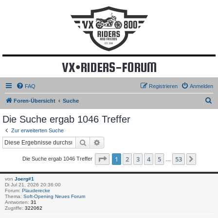
VX•RIDERS-FORUM
FAQ
Registrieren
Anmelden
S
Foren-Übersicht
Suche
u
Die Suche ergab 1046 Treffer
c
Zur erweiterten Suche
h
Suche
Erweiterte Suche
e
Seite
1
von
53
1
2
3
4
5
53
Nächs
Die Suche ergab 1046 Treffer
…
von
Joerg#1
Di Jul 21, 2026 20:36:00
Forum:
Plauderecke
Thema:
Soft-Opening Neues Forum
Antworten:
31
Zugriffe:
322062