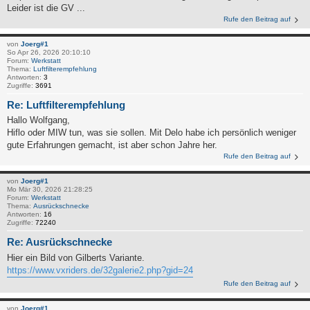
Leider ist die GV ...
Rufe den Beitrag auf
von
Joerg#1
So Apr 26, 2026 20:10:10
Forum:
Werkstatt
Thema:
Luftfilterempfehlung
Antworten:
3
Zugriffe:
3691
Re: Luftfilterempfehlung
Hallo Wolfgang,
Hiflo oder MIW tun, was sie sollen. Mit Delo habe ich persönlich weniger
gute Erfahrungen gemacht, ist aber schon Jahre her.
Rufe den Beitrag auf
von
Joerg#1
Mo Mär 30, 2026 21:28:25
Forum:
Werkstatt
Thema:
Ausrückschnecke
Antworten:
16
Zugriffe:
72240
Re: Ausrückschnecke
Hier ein Bild von Gilberts Variante.
https://www.vxriders.de/32galerie2.php?gid=24
Rufe den Beitrag auf
von
Joerg#1