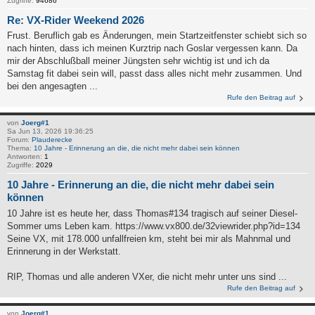
Zugriffe:
94686
Re: VX-Rider Weekend 2026
Frust. Beruflich gab es Änderungen, mein Startzeitfenster schiebt sich so
nach hinten, dass ich meinen Kurztrip nach Goslar vergessen kann. Da
mir der Abschlußball meiner Jüngsten sehr wichtig ist und ich da
Samstag fit dabei sein will, passt dass alles nicht mehr zusammen. Und
bei den angesagten ...
Rufe den Beitrag auf
von
Joerg#1
Sa Jun 13, 2026 19:36:25
Forum:
Plauderecke
Thema:
10 Jahre - Erinnerung an die, die nicht mehr dabei sein können
Antworten:
1
Zugriffe:
2029
10 Jahre - Erinnerung an die, die nicht mehr dabei sein
können
10 Jahre ist es heute her, dass Thomas#134 tragisch auf seiner Diesel-
Sommer ums Leben kam. https://www.vx800.de/32viewrider.php?id=134
Seine VX, mit 178.000 unfallfreien km, steht bei mir als Mahnmal und
Erinnerung in der Werkstatt.
RIP, Thomas und alle anderen VXer, die nicht mehr unter uns sind ...
Rufe den Beitrag auf
von
Joerg#1