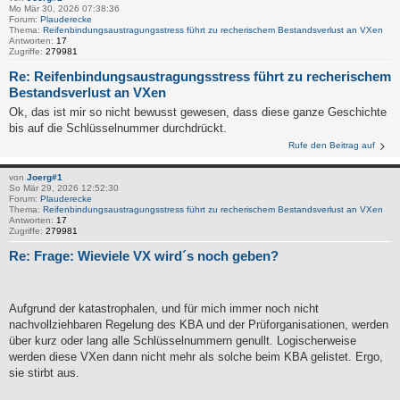
Mo Mär 30, 2026 07:38:36
Forum:
Plauderecke
Thema:
Reifenbindungsaustragungsstress führt zu recherischem Bestandsverlust an VXen
Antworten:
17
Zugriffe:
279981
Re: Reifenbindungsaustragungsstress führt zu recherischem
Bestandsverlust an VXen
Ok, das ist mir so nicht bewusst gewesen, dass diese ganze Geschichte
bis auf die Schlüsselnummer durchdrückt.
Rufe den Beitrag auf
von
Joerg#1
So Mär 29, 2026 12:52:30
Forum:
Plauderecke
Thema:
Reifenbindungsaustragungsstress führt zu recherischem Bestandsverlust an VXen
Antworten:
17
Zugriffe:
279981
Re: Frage: Wieviele VX wird´s noch geben?
Aufgrund der katastrophalen, und für mich immer noch nicht
nachvollziehbaren Regelung des KBA und der Prüforganisationen, werden
über kurz oder lang alle Schlüsselnummern genullt. Logischerweise
werden diese VXen dann nicht mehr als solche beim KBA gelistet. Ergo,
sie stirbt aus.