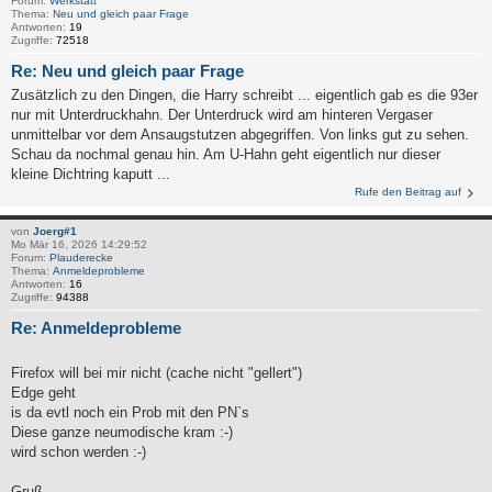
Forum:
Werkstatt
Thema:
Neu und gleich paar Frage
Antworten:
19
Zugriffe:
72518
Re: Neu und gleich paar Frage
Zusätzlich zu den Dingen, die Harry schreibt ... eigentlich gab es die 93er
nur mit Unterdruckhahn. Der Unterdruck wird am hinteren Vergaser
unmittelbar vor dem Ansaugstutzen abgegriffen. Von links gut zu sehen.
Schau da nochmal genau hin. Am U-Hahn geht eigentlich nur dieser
kleine Dichtring kaputt ...
Rufe den Beitrag auf
von
Joerg#1
Mo Mär 16, 2026 14:29:52
Forum:
Plauderecke
Thema:
Anmeldeprobleme
Antworten:
16
Zugriffe:
94388
Re: Anmeldeprobleme
Firefox will bei mir nicht (cache nicht "gellert")
Edge geht
is da evtl noch ein Prob mit den PN`s
Diese ganze neumodische kram :-)
wird schon werden :-)
Gruß