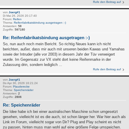
Rufe den Beitrag auf
von
Joerg#1
Di Mai 26, 2026 20:17:40
Forum:
Reifen
Thema:
Reifenfabrikatsbindung ausgetragen :-)
Antworten:
58
Zugriffe:
597180
Re: Reifenfabrikatsbindung ausgetragen :-)
So, nun auch noch mein Bericht. So richtig Neues kann ich nicht
berichten, außer, dass mir auch mit unseren beiden Kawas und Yamahas
sowie der Intruder (alle vor 2003) in diesem Jahr der Tüv verweigert
wurde. Im Gegensatz zur VX steht dort keine Reifenmarke in der
Zulassung drin, sondern lediglich ...
Rufe den Beitrag auf
von
Joerg#1
Do Apr 30, 2026 16:21:24
Forum:
Plauderecke
Thema:
Speichenräder
Antworten:
2
Zugriffe:
2806
Re: Speichenräder
Die Idee habe ich bei einer australischen Maschine schon umgesetzt
gesehen, vielleicht ist es die auch, ist schon länger her. War hier auch als
Link im Forum, vielleicht sogar von Dir? Plug and Play scheint es nicht
zu passen, hinten muss man wohl auf eine größere Felge umspeichen.