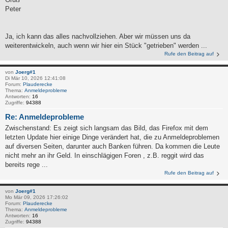
Peter
Ja, ich kann das alles nachvollziehen. Aber wir müssen uns da
weiterentwickeln, auch wenn wir hier ein Stück "getrieben" werden ...
Rufe den Beitrag auf
von
Joerg#1
Di Mär 10, 2026 12:41:08
Forum:
Plauderecke
Thema:
Anmeldeprobleme
Antworten:
16
Zugriffe:
94388
Re: Anmeldeprobleme
Zwischenstand: Es zeigt sich langsam das Bild, das Firefox mit dem
letzten Update hier einige Dinge verändert hat, die zu Anmeldeproblemen
auf diversen Seiten, darunter auch Banken führen. Da kommen die Leute
nicht mehr an ihr Geld. In einschlägigen Foren , z.B. reggit wird das
bereits rege ...
Rufe den Beitrag auf
von
Joerg#1
Mo Mär 09, 2026 17:26:02
Forum:
Plauderecke
Thema:
Anmeldeprobleme
Antworten:
16
Zugriffe:
94388