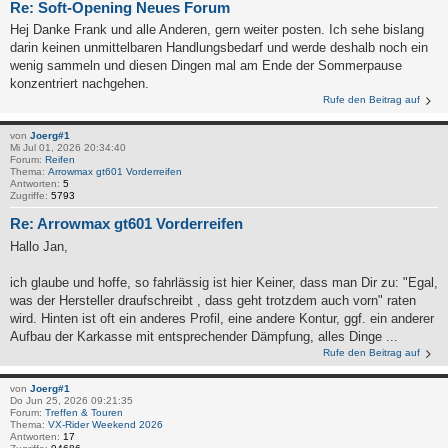
Re: Soft-Opening Neues Forum
Hej Danke Frank und alle Anderen, gern weiter posten. Ich sehe bislang
darin keinen unmittelbaren Handlungsbedarf und werde deshalb noch ein
wenig sammeln und diesen Dingen mal am Ende der Sommerpause
konzentriert nachgehen.
Rufe den Beitrag auf
von
Joerg#1
Mi Jul 01, 2026 20:34:40
Forum:
Reifen
Thema:
Arrowmax gt601 Vorderreifen
Antworten:
5
Zugriffe:
5793
Re: Arrowmax gt601 Vorderreifen
Hallo Jan,
ich glaube und hoffe, so fahrlässig ist hier Keiner, dass man Dir zu: "Egal,
was der Hersteller draufschreibt , dass geht trotzdem auch vorn" raten
wird. Hinten ist oft ein anderes Profil, eine andere Kontur, ggf. ein anderer
Aufbau der Karkasse mit entsprechender Dämpfung, alles Dinge ...
Rufe den Beitrag auf
von
Joerg#1
Do Jun 25, 2026 09:21:35
Forum:
Treffen & Touren
Thema:
VX-Rider Weekend 2026
Antworten:
17