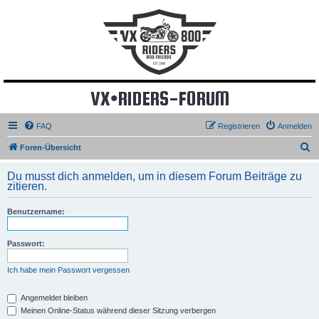
VX•RIDERS-FORUM
FAQ
Registrieren
Anmelden
S
Foren-Übersicht
u
Du musst dich anmelden, um in diesem Forum Beiträge zu
c
zitieren.
h
Benutzername:
e
Passwort:
Ich habe mein Passwort vergessen
Angemeldet bleiben
Meinen Online-Status während dieser Sitzung verbergen