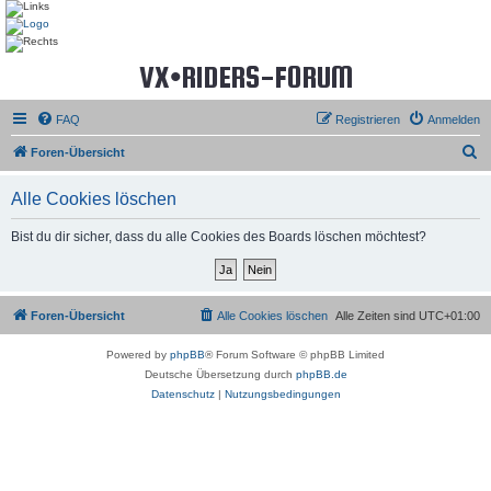
VX•RIDERS-FORUM
FAQ
Registrieren
Anmelden
S
Foren-Übersicht
u
Alle Cookies löschen
c
h
Bist du dir sicher, dass du alle Cookies des Boards löschen möchtest?
e
Foren-Übersicht
Alle Cookies löschen
Alle Zeiten sind
UTC+01:00
Powered by
phpBB
® Forum Software © phpBB Limited
Deutsche Übersetzung durch
phpBB.de
Datenschutz
|
Nutzungsbedingungen