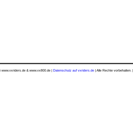
 www.vxriders.de & www.vx800.de |
Datenschutz auf vxriders.de
| Alle Rechte vorbehalten. 