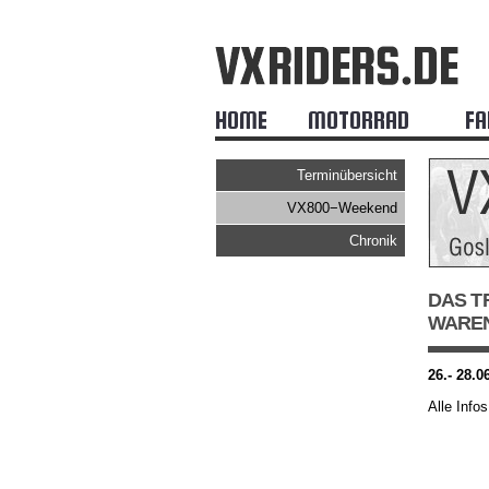
HOME
MOTORRAD
FA
Terminübersicht
VX800−Weekend
Chronik
DAS TR
WAREN
26.- 28.
Alle Info