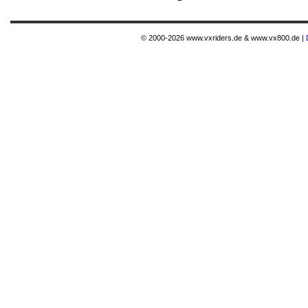
© 2000-2026 www.vxriders.de & www.vx800.de |